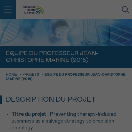
RETOUR
E-MAIL
ÉQUIPE DU PROFESSEUR JEAN-
CHRISTOPHE MARINE (2018)
FACE AU CANCER VOUS N’ÊTES
PAS SEUL
aucun diagnostic
HOME
>
PROJETS
>
ÉQUIPE DU PROFESSEUR JEAN-CHRISTOPHE
Rendez-vous
Question
Coordonnées
Confirmation
NOM
MARINE (2018)
Des professionnels pour répondre à toutes vos
questions sur le cancer
CHOISISSEZ L’HEURE DU RENDEZ-VOUS
Contactez-nous
DESCRIPTION DU PROJET
9h-11h
PRÉNOM
Par téléphone
Titre du projet
: Preventing therapy-induced
0800 15 801 lu-ve 9h à 18h
11h-13h
stemness as a salvage strategy to precision
RETOUR
Via le formulaire de contact
oncology
13h-16h