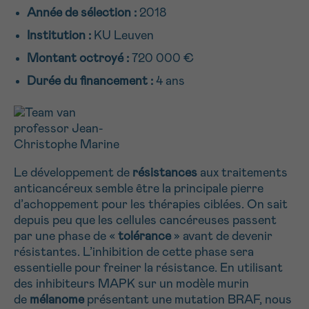
Année de sélection :
2018
NOM
Je souhaite être rappelé.e
16h-18h
Institution :
KU Leuven
En savoir plus sur Cancerinfo
Montant octroyé :
720 000 €
Suivant
PRÉNOM
Durée du financement :
4 ans
E-MAIL
Le développement de
résistances
aux traitements
anticancéreux semble être la principale pierre
d’achoppement pour les thérapies ciblées. On sait
VOTRE QUESTION
depuis peu que les cellules cancéreuses passent
par une phase de «
tolérance
» avant de devenir
résistantes. L’inhibition de cette phase sera
essentielle pour freiner la résistance. En utilisant
des inhibiteurs MAPK sur un modèle murin
Je souhaite recevoir la Newsletter
de
mélanome
présentant une mutation BRAF, nous