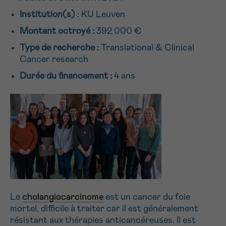
NOM
Je souhaite être rappelé.e
16h-18h
Institution(s)
: KU Leuven
Montant octroyé :
392 000 €
En savoir plus sur Cancerinfo
Type de recherche :
Translational & Clinical
Suivant
PRÉNOM
Cancer research
Durée du financement :
4 ans
E-MAIL
VOTRE QUESTION
Le
cholangiocarcinome
est un cancer du foie
mortel, difficile à traiter car il est généralement
Je souhaite recevoir la Newsletter
résistant aux thérapies anticancéreuses. Il est