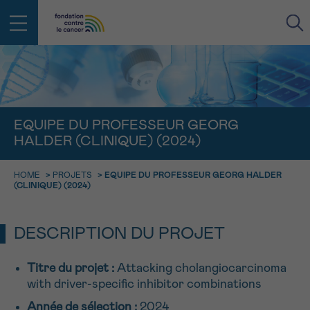
RETOUR
E-MAIL
EQUIPE DU PROFESSEUR GEORG
HALDER (CLINIQUE) (2024)
FACE AU CANCER VOUS N’ÊTES
PAS SEUL
aucun diagnostic
HOME
>
PROJETS
>
EQUIPE DU PROFESSEUR GEORG HALDER
Rendez-vous
Question
Coordonnées
Confirmation
NOM
(CLINIQUE) (2024)
Des professionnels pour répondre à toutes vos
questions sur le cancer
CHOISISSEZ L’HEURE DU RENDEZ-VOUS
Contactez-nous
DESCRIPTION DU PROJET
9h-11h
PRÉNOM
Par téléphone
Titre du projet :
Attacking cholangiocarcinoma
0800 15 801 lu-ve 9h à 18h
11h-13h
with driver-specific inhibitor combinations
RETOUR
Via le formulaire de contact
13h-16h
Année de sélection :
2024