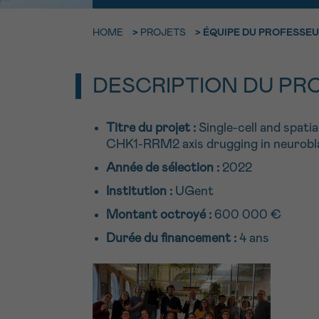
9h-11h
Contacte
NOM
HOME
>
PROJETS
>
ÉQUIPE DU PROFESSEU
Par télép
E-MAIL
DESCRIPTION DU PR
0800 15 80
VOTRE QUESTION
Titre du projet :
Single-cell and spati
Je souhait
CHK1-RRM2 axis drugging in neurob
Année de sélection :
2022
Institution :
UGent
Je souhaite re
Montant octroyé :
600 000 €
J’accepte les
c
Durée du financement :
4 ans
*CHAMP OBLIGATOI