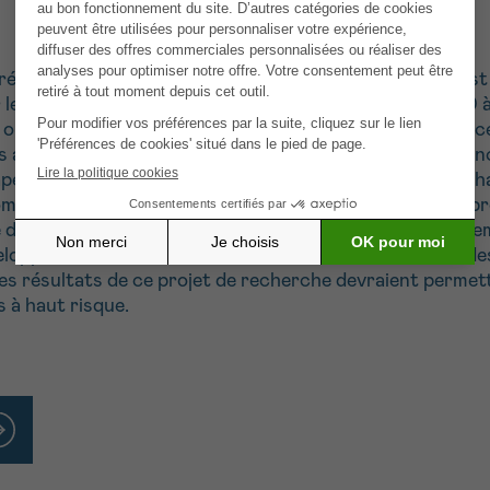
fréquent chez les nourrissons et les jeunes enfants. Il e
 les neuroblastomes à haut risque, qui représentent 30 
es options thérapeutiques sont actuellement limitées. R
es acteurs clés impliqués dans la réponse des cellules ca
apeutiques prometteuses pour ce groupe de tumeurs à hau
combinaison de différents médicaments agissant sur les 
du système immunitaire dans la forte réponse au traitem
oppés de neuroblastomes chez la souris, combinés à des 
s résultats de ce projet de recherche devraient permettr
 à haut risque.