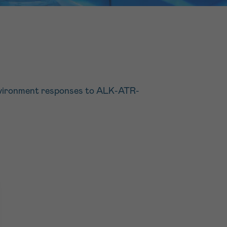
16h-18h
ivant
e de
oenvironment responses to ALK-ATR-
ur
voyer