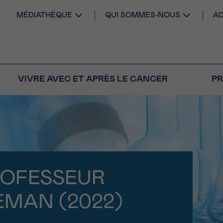
MÉDIATHÈQUE
QUI SOMMES-NOUS
AD
VIVRE AVEC ET APRÈS LE CANCER
PR
AIL
 diagnostic
CANCER VOUS
S SEUL
ROFESSEUR
M
PRÉNOM
s
Question
Coordonnées
nels pour répondre à
EMAN (2022)
tions sur le cancer
E DU RENDEZ-VOUS