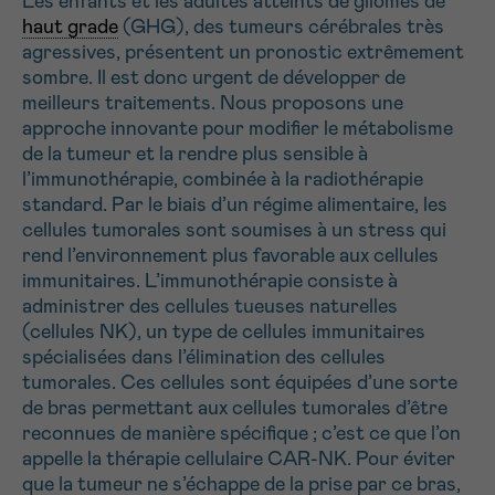
Les enfants et les adultes atteints de gliomes de
haut grade
(GHG), des tumeurs cérébrales très
agressives, présentent un pronostic extrêmement
Envoyer
sombre. Il est donc urgent de développer de
meilleurs traitements. Nous proposons une
approche innovante pour modifier le métabolisme
de la tumeur et la rendre plus sensible à
l’immunothérapie, combinée à la radiothérapie
standard. Par le biais d’un régime alimentaire, les
cellules tumorales sont soumises à un stress qui
rend l’environnement plus favorable aux cellules
immunitaires. L’immunothérapie consiste à
administrer des cellules tueuses naturelles
(cellules NK), un type de cellules immunitaires
spécialisées dans l’élimination des cellules
tumorales. Ces cellules sont équipées d’une sorte
de bras permettant aux cellules tumorales d’être
reconnues de manière spécifique ; c’est ce que l’on
appelle la thérapie cellulaire CAR-NK. Pour éviter
que la tumeur ne s’échappe de la prise par ce bras,