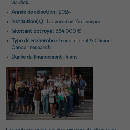
via diet.
Je souhaite être rappelé.e
16h-18h
Année de sélection :
2024
En savoir plus sur Cancerinfo
Institution(s)
: Universiteit Antwerpen
PRÉNOM
Suivant
Montant octroyé :
584 000 €
Type de recherche :
Translational & Clinical
Cancer research
E-MAIL
Durée du financement :
4 ans
VOTRE QUESTION
Je souhaite recevoir la Newsletter
J’accepte les
conditions d’utilisations
*CHAMP OBLIGATOIRE