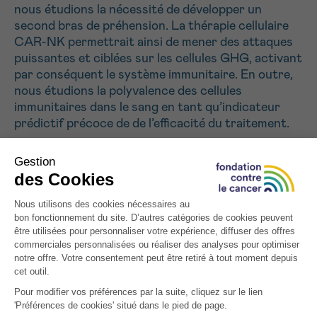
nous étudions la nécessité de développer un
second bras de préhension. La thérapie cellulaire
CAR-NK permettrait ainsi de mener des attaques
puissantes et ciblées sur les cellules GHG, activant
par conséquent le système immunitaire. En outre,
nous étudions la polyvalence des cellules
immunitaires dans le sang en tant qu’indicateur
prédictif précoce de de l’efficacité du traitement.
Tous les projets soutenus
INSCRIVEZ-VOUS À NOTRE NEWSLETTER