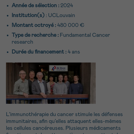
Année de sélection :
2024
NOM
Je souhaite être rappelé.e
16h-18h
Institution(s)
: UCLouvain
En savoir plus sur Cancerinfo
Montant octroyé :
480 000 €
Suivant
PRÉNOM
Type de recherche :
Fundamental Cancer
research
Durée du financement :
4 ans
E-MAIL
VOTRE QUESTION
L’immunothérapie du cancer stimule les défenses
immunitaires, afin qu’elles attaquent elles-mêmes
les cellules cancéreuses. Plusieurs médicaments
Je souhaite recevoir la Newsletter