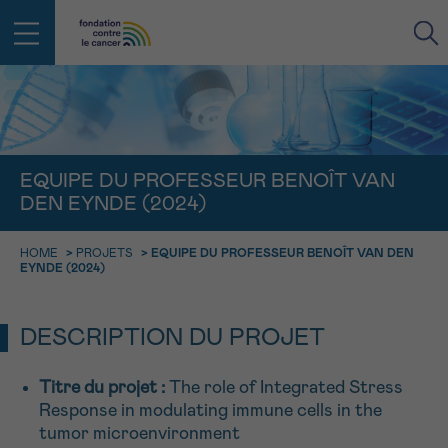
RETOUR
E-MAIL
EQUIPE DU PROFESSEUR BENOÎT VAN
DEN EYNDE (2024)
FACE AU CANCER VOUS N’ÊTES
PAS SEUL
aucun diagnostic
HOME
>
PROJETS
>
EQUIPE DU PROFESSEUR BENOÎT VAN DEN
Rendez-vous
Question
Coordonnées
Confirmation
NOM
EYNDE (2024)
Des professionnels pour répondre à toutes vos
questions sur le cancer
CHOISISSEZ L’HEURE DU RENDEZ-VOUS
Contactez-nous
DESCRIPTION DU PROJET
9h-11h
PRÉNOM
Par téléphone
Titre du projet :
The role of Integrated Stress
0800 15 801 lu-ve 9h à 18h
11h-13h
Response in modulating immune cells in the
RETOUR
Via le formulaire de contact
tumor microenvironment
13h-16h