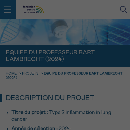
RETOUR
E-MAIL
EQUIPE DU PROFESSEUR BART
LAMBRECHT (2024)
FACE AU CANCER VOUS N’ÊTES
PAS SEUL
aucun diagnostic
HOME
>
PROJETS
>
EQUIPE DU PROFESSEUR BART LAMBRECHT
Rendez-vous
Question
Coordonnées
Confirmation
NOM
(2024)
Des professionnels pour répondre à toutes vos
questions sur le cancer
CHOISISSEZ L’HEURE DU RENDEZ-VOUS
Contactez-nous
DESCRIPTION DU PROJET
9h-11h
PRÉNOM
Par téléphone
Titre du projet :
Type 2 inflammation in lung
0800 15 801 lu-ve 9h à 18h
11h-13h
cancer
RETOUR
Via le formulaire de contact
13h-16h
Année de sélection :
2024