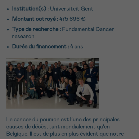
NOM
Je souhaite être rappelé.e
16h-18h
Institution(s)
: Universiteit Gent
Montant octroyé :
475 696 €
En savoir plus sur Cancerinfo
Type de recherche :
Fundamental Cancer
Suivant
PRÉNOM
research
Durée du financement :
4 ans
E-MAIL
VOTRE QUESTION
Le cancer du poumon est l’une des principales
causes de décès, tant mondialement qu’en
Belgique. Il est de plus en plus évident que notre
Je souhaite recevoir la Newsletter