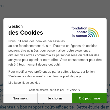
en
ipale cause de mortalité par cancer dans le monde et en 
considérées comme les pierres angulaires qui permettent
 Il existe des preuves scientifiques solides que le dépist
annuelle dans une population à haut risque de gros (ex-
ésente un bon rapport coût-efficacité. Cette étude de m