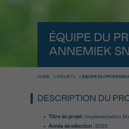
9h-11h
Contacte
NOM
Par télép
E-MAIL
0800 15 80
ÉQUIPE DU P
ANNEMIEK SN
VOTRE QUESTION
Je souhait
HOME
>
PROJETS
>
ÉQUIPE DU PROFESSEU
Je souhaite re
J’accepte les
c
DESCRIPTION DU PR
*CHAMP OBLIGATOI
Titre du projet :
Implementation St
Année de sélection :
2023