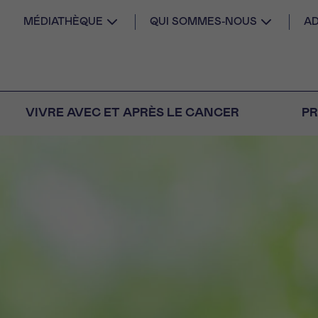
MÉDIATHÈQUE
QUI SOMMES-NOUS
AD
VIVRE AVEC ET APRÈS LE CANCER
PR
AIL
 diagnostic
CANCER VOUS
S SEUL
M
PRÉNOM
s
Question
Coordonnées
nels pour répondre à
tions sur le cancer
E DU RENDEZ-VOUS