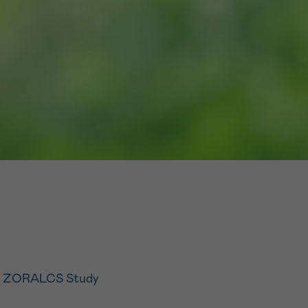
16h-18h
ivant
e de
ur
voyer
the ZORALCS Study