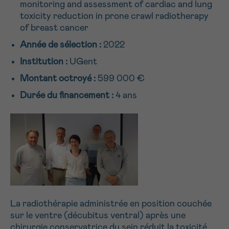
monitoring and assessment of cardiac and lung
NOM
Je souhaite être rappelé.e
16h-18h
toxicity reduction in prone crawl radiotherapy
of breast cancer
En savoir plus sur Cancerinfo
Année de sélection :
2022
Suivant
PRÉNOM
Institution :
UGent
Montant octroyé :
599 000 €
Durée du financement :
4 ans
E-MAIL
VOTRE QUESTION
La radiothérapie administrée en position couchée
sur le ventre (décubitus ventral) après une
Je souhaite recevoir la Newsletter
chirurgie conservatrice du sein réduit la toxicité