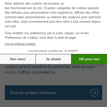
impossible.
Notre projet vise à apporter des améliorations
techniques pour rendre le blocage respiratoire en
inspiration profonde plus efficace et réalisable par
presque toutes les patientes. L’imagerie par
résonance magnétique permet d’étudier les
différences anatomiques entre les diverses
techniques respiratoires. Les meilleures
techniques seront introduites dans la pratique
médicale par le biais d’essais cliniques afin de
permettre à cette radiothérapie d’être utilisée chez
un plus grand nombre de patientes avec encore
moins d’effets secondaires.
Tous les projets soutenus