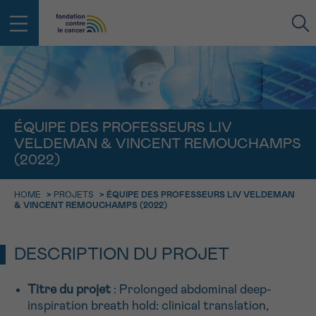
RETOUR
E-MAIL
ÉQUIPE DES PROFESSEURS LIV
VELDEMAN & VINCENT REMOUCHAMPS
FACE AU CANCER VOUS N’ÊTES
(2022)
PAS SEUL
aucun diagnostic
Rendez-vous
Question
Coordonnées
Confirmation
NOM
Des professionnels pour répondre à toutes vos
HOME
>
PROJETS
>
ÉQUIPE DES PROFESSEURS LIV VELDEMAN
& VINCENT REMOUCHAMPS (2022)
questions sur le cancer
CHOISISSEZ L’HEURE DU RENDEZ-VOUS
Contactez-nous
9h-11h
DESCRIPTION DU PROJET
PRÉNOM
Par téléphone
0800 15 801 lu-ve 9h à 18h
11h-13h
Titre du projet
: Prolonged abdominal deep-
RETOUR
Via le formulaire de contact
inspiration breath hold: clinical translation,
13h-16h