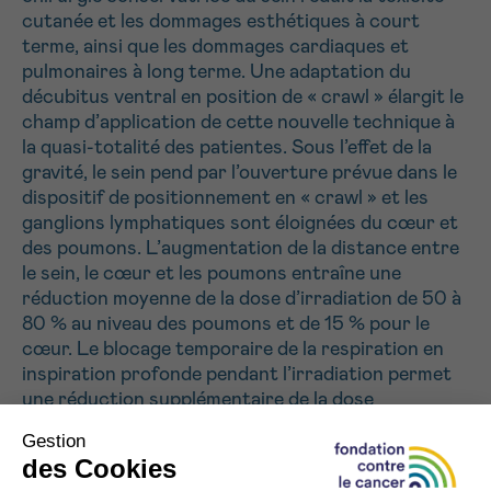
J’accepte les
conditions d’utilisations
cutanée et les dommages esthétiques à court
*CHAMP OBLIGATOIRE
terme, ainsi que les dommages cardiaques et
pulmonaires à long terme. Une adaptation du
décubitus ventral en position de « crawl » élargit le
Envoyer
champ d’application de cette nouvelle technique à
la quasi-totalité des patientes. Sous l’effet de la
gravité, le sein pend par l’ouverture prévue dans le
dispositif de positionnement en « crawl » et les
ganglions lymphatiques sont éloignées du cœur et
des poumons. L’augmentation de la distance entre
le sein, le cœur et les poumons entraîne une
réduction moyenne de la dose d’irradiation de 50 à
80 % au niveau des poumons et de 15 % pour le
cœur. Le blocage temporaire de la respiration en
inspiration profonde pendant l’irradiation permet
une réduction supplémentaire de la dose
d’irradiation au niveau cardiaque de 40 % en
moyenne. Mais pour certaines femmes, ce blocage
temporaire de la respiration est difficile, voire