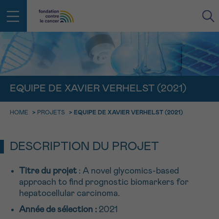
RETOUR
E-MAIL
EQUIPE DE XAVIER VERHELST (2021)
FACE AU CANCER VOUS N’ÊTES
HOME
>
PROJETS
>
EQUIPE DE XAVIER VERHELST (2021)
PAS SEUL
aucun diagnostic
Rendez-vous
Question
Coordonnées
Confirmation
NOM
Des professionnels pour répondre à toutes vos
questions sur le cancer
DESCRIPTION DU PROJET
CHOISISSEZ L’HEURE DU RENDEZ-VOUS
Contactez-nous
Titre du projet
: A novel glycomics-based
9h-11h
PRÉNOM
approach to find prognostic biomarkers for
Par téléphone
0800 15 801 lu-ve 9h à 18h
hepatocellular carcinoma.
11h-13h
RETOUR
Année de sélection :
2021
Via le formulaire de contact
13h-16h