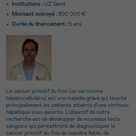
Institutions :
UZ Gent
NOM
Je souhaite être rappelé.e
16h-18h
Montant octroyé :
300 000 €
En savoir plus sur Cancerinfo
Durée du financement :
5 ans
Suivant
PRÉNOM
E-MAIL
Le cancer primitif du foie (ou carcinome
VOTRE QUESTION
hépatocellulaire) est une maladie grave qui touche
principalement les patients atteints d’une cirrhose
hépatique sous-jacente. L’objectif de notre
recherche est de développer de nouveaux tests
sanguins qui permettront de diagnostiquer le
Je souhaite recevoir la Newsletter
cancer primitif du foie de manière fiable, de