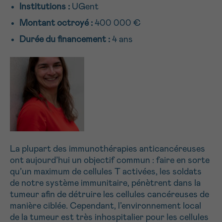
Institutions :
UGent
NOM
Je souhaite être rappelé.e
16h-18h
Montant octroyé :
400 000 €
En savoir plus sur Cancerinfo
Durée du financement :
4 ans
Suivant
PRÉNOM
E-MAIL
La plupart des immunothérapies anticancéreuses
VOTRE QUESTION
ont aujourd’hui un objectif commun : faire en sorte
qu’un maximum de cellules T activées, les soldats
de notre système immunitaire, pénètrent dans la
tumeur afin de détruire les cellules cancéreuses de
manière ciblée. Cependant, l’environnement local
Je souhaite recevoir la Newsletter
de la tumeur est très inhospitalier pour les cellules