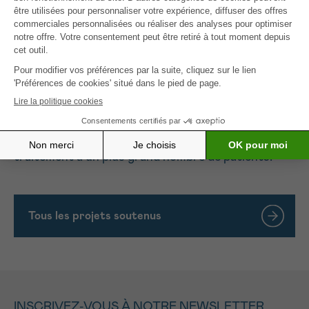
ARN pour obtenir cet effet de manière plus
puissante mais aussi plus sûre. Le développement
de cette technologie ARN nous permet de
reprogrammer intelligemment ces globules blancs
bien spécifiques. Notre objectif est de ranimer les
défenses éteintes du patient atteint de cancer et
de libérer toute la puissance des inhibiteurs de
points de contrôle immunitaire. Grâce à ce projet,
nous pourrons offrir de meilleures perspectives de
traitement à un plus grand nombre de patients.
Tous les projets soutenus
INSCRIVEZ-VOUS À NOTRE NEWSLETTER