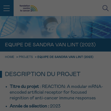
RETOUR
E-MAIL
EQUIPE DE SANDRA VAN LINT (2023)
FACE AU CANCER VOUS N’ÊTES
HOME
>
PROJETS
>
EQUIPE DE SANDRA VAN LINT (2023)
PAS SEUL
aucun diagnostic
Rendez-vous
Question
Coordonnées
Confirmation
NOM
Des professionnels pour répondre à toutes vos
questions sur le cancer
DESCRIPTION DU PROJET
CHOISISSEZ L’HEURE DU RENDEZ-VOUS
Contactez-nous
Titre du projet
: REACTION: A modular mRNA-
9h-11h
PRÉNOM
encoded artificial receptor for focused
Par téléphone
0800 15 801 lu-ve 9h à 18h
reignition of anti-cancer immune responses
11h-13h
RETOUR
Année de sélection :
2023
Via le formulaire de contact
13h-16h