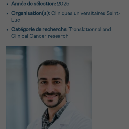
Année de sélection:
2025
NOM
Je souhaite être rappelé.e
16h-18h
Organisation(s):
Cliniques universitaires Saint-
Luc
En savoir plus sur Cancerinfo
Catégorie de recherche:
Translationnal and
Suivant
PRÉNOM
Clinical Cancer research
E-MAIL
VOTRE QUESTION
Je souhaite recevoir la Newsletter