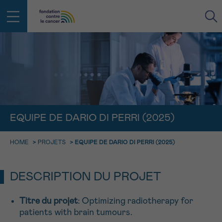
RETOUR
E-MAIL
FACE AU CANCER VOUS N’ÊTES
PAS SEUL
EQUIPE DE DARIO DI PERRI (2025)
aucun diagnostic
Rendez-vous
Question
Coordonnées
Confirmation
NOM
Des professionnels pour répondre à toutes vos
HOME
>
PROJETS
>
EQUIPE DE DARIO DI PERRI (2025)
questions sur le cancer
CHOISISSEZ L’HEURE DU RENDEZ-VOUS
Contactez-nous
DESCRIPTION DU PROJET
9h-11h
PRÉNOM
Par téléphone
0800 15 801 lu-ve 9h à 18h
11h-13h
Titre du projet
: Optimizing radiotherapy for
RETOUR
patients with brain tumours.
Via le formulaire de contact
13h-16h