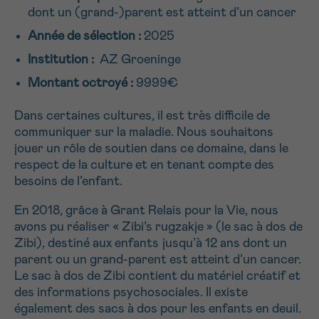
dont un (grand-)parent est atteint d’un cancer
NOM
Je souhaite être rappelé.e
16h-18h
Année de sélection :
2025
En savoir plus sur Cancerinfo
Institution :
AZ Groeninge
Suivant
PRÉNOM
Montant octroyé :
9999€
Dans certaines cultures, il est très difficile de
communiquer sur la maladie. Nous souhaitons
jouer un rôle de soutien dans ce domaine, dans le
E-MAIL
respect de la culture et en tenant compte des
besoins de l’enfant.
En 2018, grâce à Grant Relais pour la Vie, nous
VOTRE QUESTION
avons pu réaliser « Zibi’s rugzakje » (le sac à dos de
Zibi), destiné aux enfants jusqu’à 12 ans dont un
parent ou un grand-parent est atteint d’un cancer.
Le sac à dos de Zibi contient du matériel créatif et
des informations psychosociales. Il existe
Je souhaite recevoir la Newsletter
également des sacs à dos pour les enfants en deuil.