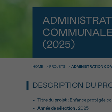
9h-11h
Contacte
NOM
ADMINISTRAT
Par télép
E-MAIL
0800 15 80
COMMUNALE
(2025)
VOTRE QUESTION
Je souhait
HOME
>
PROJETS
>
ADMINISTRATION COM
Je souhaite re
J’accepte les
c
DESCRIPTION DU PR
*CHAMP OBLIGATOI
Titre du projet
: Enfance protégée co
Année de sélection
: 2025