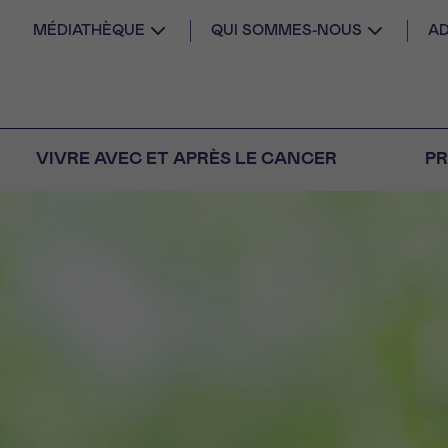
MÉDIATHÈQUE
QUI SOMMES-NOUS
AD
VIVRE AVEC ET APRÈS LE CANCER
PR
AIL
 diagnostic
CANCER VOUS
S SEUL
M
PRÉNOM
s
Question
Coordonnées
nels pour répondre à
tions sur le cancer
E DU RENDEZ-VOUS