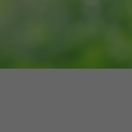
16h-18h
ivant
e de
ur
voyer