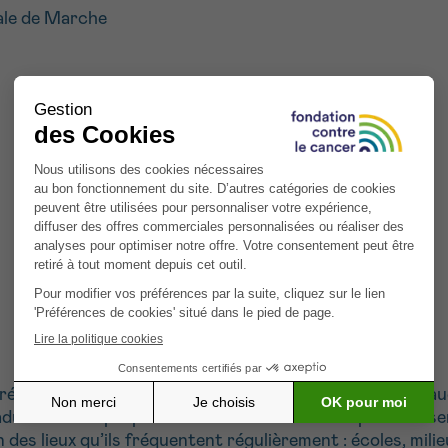
le de Marche
que les coups de soleil contractés durant l’enfance aug
dulte. Notre projet vise à sensibiliser et à responsabilise
des lieux qu’ils fréquentent régulièrement : écoles, milieu