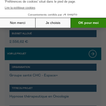
Aménagement de la cabine de soins onco-esthétiques
2.556,62 €
Groupe santé CHC - Espace+
Hypnose thérapeutique en Oncologie