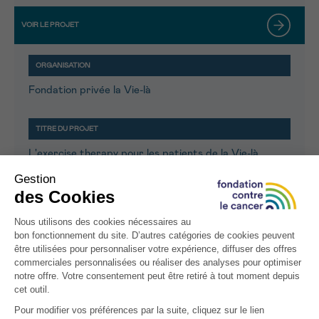
Fondation privée la Vie-là
L'exercise therapy pour les patients de la Vie-là
9.968,32 €
Groupe santé CHC - Clinique CHC Waremme