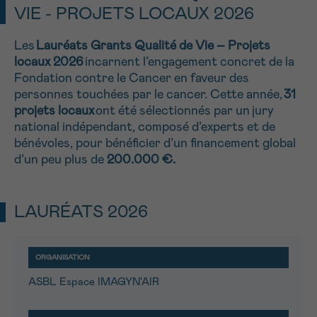
VIE - PROJETS LOCAUX 2026
NOM
Je souhaite être rappelé.e
16h-18h
Les
Lauréats Grants
Qualité de Vie – Projets
En savoir plus sur Cancerinfo
locaux
202
6
incarnent l’engagement concret de la
Suivant
Fondation contre le Cancer en faveur des
PRÉNOM
personnes touchées par le cancer. Cette année,
31
projets locaux
ont été sélectionnés par un
jury
national indépendant
, composé d’experts et de
bénévoles, pour bénéficier d’un financement global
E-MAIL
d
’un peu plus de
200.
000
€
.
LAURÉATS 2026
VOTRE QUESTION
ASBL Espace IMAGYN'AIR
Je souhaite recevoir la Newsletter