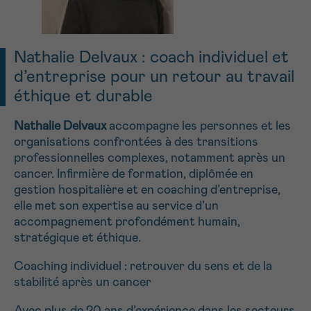
NOM
Je souhaite être rappelé.e
16h-18h
En savoir plus sur Cancerinfo
Nathalie Delvaux : coach individuel et
Suivant
d’entreprise pour un retour au travail
PRÉNOM
éthique et durable
Nathalie Delvaux
accompagne les personnes et les
organisations confrontées à des transitions
E-MAIL
professionnelles complexes, notamment après un
cancer. Infirmière de formation, diplômée en
gestion hospitalière et en coaching d’entreprise,
elle met son expertise au service d’un
VOTRE QUESTION
accompagnement profondément humain,
stratégique et éthique.
Coaching individuel : retrouver du sens et de la
stabilité après un cancer
Je souhaite recevoir la Newsletter