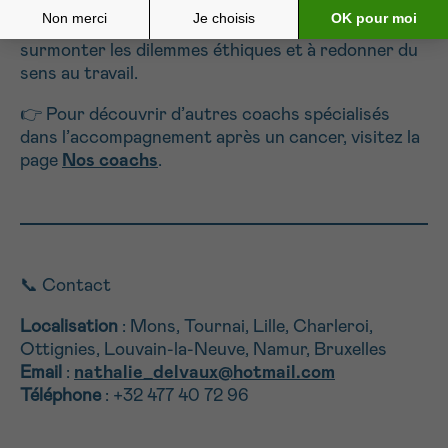
Management
, elle contribue à la création de
dispositifs innovants pour aider les organisations à
surmonter les dilemmes éthiques et à redonner du
sens au travail.
👉 Pour découvrir d’autres coachs spécialisés
dans l’accompagnement après un cancer, visitez la
page
Nos coachs
.
📞 Contact
Localisation
: Mons, Tournai, Lille, Charleroi,
Ottignies, Louvain-la-Neuve, Namur, Bruxelles
Email
:
nathalie_delvaux@hotmail.com
Téléphone
: +32 477 40 72 96