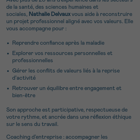
Avec plus de 20 ans d’expérience dans les secteurs
J’accepte les
conditions d’utilisations
de la santé, des sciences humaines et
*CHAMP OBLIGATOIRE
sociales,
Nathalie Delvaux
vous aide à reconstruire
un projet professionnel aligné avec vos valeurs. Elle
vous accompagne pour :
Envoyer
Reprendre confiance après la maladie
Explorer vos ressources personnelles et
professionnelles
Gérer les conflits de valeurs liés à la reprise
d’activité
Retrouver un équilibre entre engagement et
bien-être
Son approche est participative, respectueuse de
votre rythme, et ancrée dans une réflexion éthique
sur le sens du travail.
Coaching d’entreprise : accompagner les