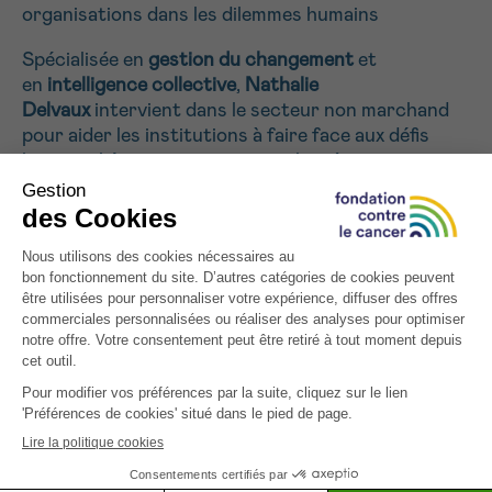
organisations dans les dilemmes humains
Spécialisée en
gestion du changement
et
en
intelligence collective
,
Nathalie
Delvaux
intervient dans le secteur non marchand
pour aider les institutions à faire face aux défis
humains liés au retour au travail après un cancer.
Elle travaille notamment sur :
La mise en place de politiques de réintégration
durables
La gestion des conflits de valeurs en entreprise
Le développement d’un management éthique et
participatif
L’accompagnement des équipes, managers et
collaborateurs
Collaboratrice de la
Louvain School of