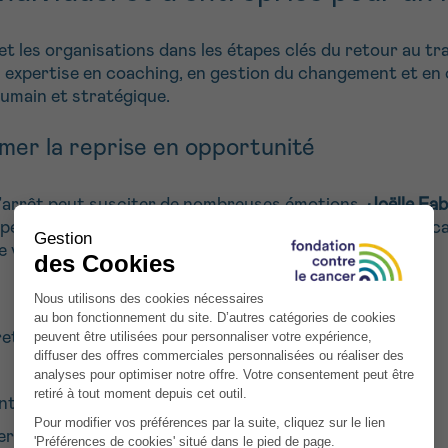
 les organisations dans les étapes clés du retour au tra
n expertise en coaching, en gestion du changement et en
umain et stratégique.
rmer la reprise en opportunité
 d’arrêt peut susciter de nombreuses émotions.
Joëlle Fab
t personnelle, et à envisager une nouvelle trajectoire de 
e valoriser vos compétences.
etour au travail
intégration
erpersonnelle