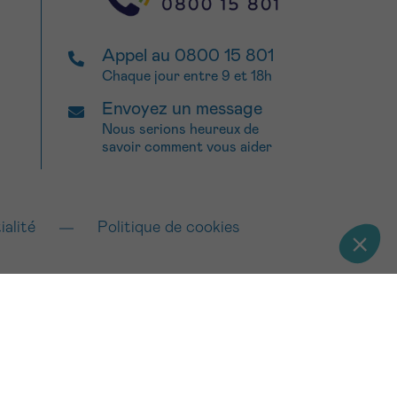
Appel au 0800 15 801
Chaque jour entre 9 et 18h
Envoyez un message
Nous serions heureux de
savoir comment vous aider
ialité
Politique de cookies