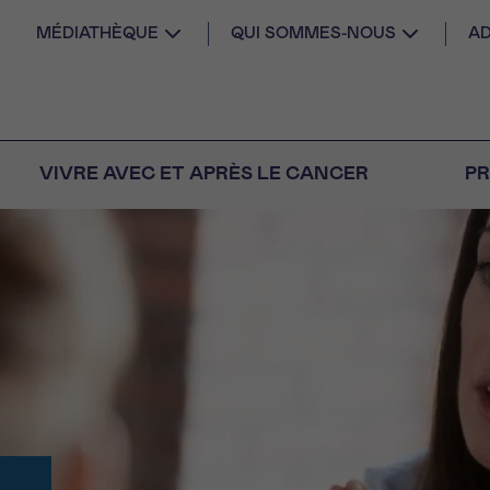
MÉDIATHÈQUE
QUI SOMMES-NOUS
AD
VIVRE AVEC ET APRÈS LE CANCER
PR
AIL
 diagnostic
CANCER VOUS
S SEUL
M
PRÉNOM
s
Question
Coordonnées
nels pour répondre à
tions sur le cancer
E DU RENDEZ-VOUS