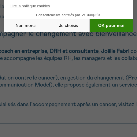
ladie
ation de soi
mpagner le changement avec bienveillance
coach en entreprise, DRH et consultante
,
Joëlle Fabri
co
lle accompagne les équipes RH, les managers et les collab
ation contre le cancer), en gestion du changement (Pro
mmunication Model), elle propose également un servic
ialisés dans l’accompagnement après un cancer, visitez 