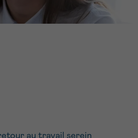
16h-18h
ivant
e de
ur
voyer
retour au travail serein