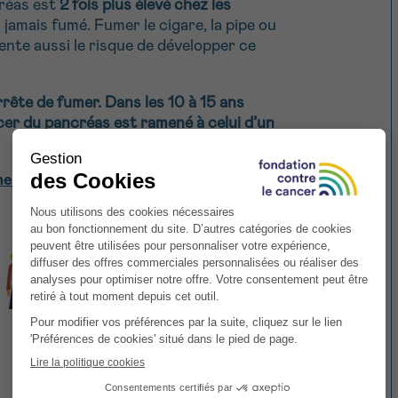
créas est
2 fois plus élevé chez les
jamais fumé. Fumer le cigare, la pipe ou
nte aussi le risque de développer ce
rête de fumer. Dans les 10 à 15 ans
ncer du pancréas est ramené à celui d’un
e !
masse corporel IMC élevé
) présentent