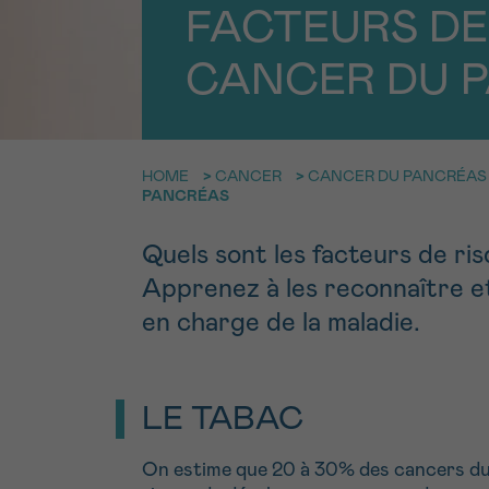
9h-11h
Contacte
NOM
FACTEURS DE
CANCER DU 
Par télép
E-MAIL
0800 15 80
HOME
>
CANCER
>
CANCER DU PANCRÉAS
VOTRE QUESTION
Je souhait
PANCRÉAS
Quels sont les facteurs de ri
Apprenez à les reconnaître et
Je souhaite re
en charge de la maladie.
J’accepte les
c
*CHAMP OBLIGATOI
LE TABAC
On estime que 20 à 30% des cancers du 