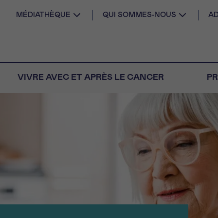
MÉDIATHÈQUE
QUI SOMMES-NOUS
AD
VIVRE AVEC ET APRÈS LE CANCER
PR
AIL
 diagnostic
CANCER VOUS
S SEUL
M
PRÉNOM
s
Question
Coordonnées
nels pour répondre à
tions sur le cancer
E DU RENDEZ-VOUS