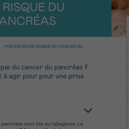
11h-13h
13h-16h
z-nous
PRÉNOM
 RISQUE DU
PANCRÉAS
Su
hone
Via le formulair
1 lu-ve 9h à 18h
contact
>
FACTEURS DE RISQUE DU CANCER DU
e être rappelé.e
En savoir plus s
Cancerinfo
sque du cancer du pancréas ?
 à agir pour pour une prise
cevoir la Newsletter
onditions d’utilisations
En
RE
pancréas sont liés au tabagisme. Le