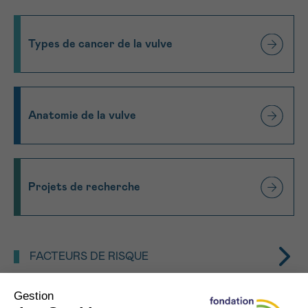
J’accepte les
conditions d’utilisations
*CHAMP OBLIGATOIRE
Types de cancer de la vulve
Envoyer
Anatomie de la vulve
Projets de recherche
FACTEURS DE RISQUE
Il n’y a
pas de cause précise
clairement identifiée
pour le cancer de la vulve. Certains facteurs