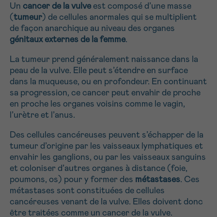
Un
cancer de la vulve
est composé d’une masse
NOM
Je souhaite être rappelé.e
16h-18h
(
tumeur
) de cellules anormales qui se multiplient
de façon anarchique au niveau des organes
En savoir plus sur Cancerinfo
génitaux externes de la femme
.
SANS
Je souhaite recevoir la Newsletter
Suivant
PRÉNOM
TITRE
La tumeur prend généralement naissance dans la
peau de la vulve. Elle peut s’étendre en surface
dans la muqueuse, ou en profondeur. En continuant
sa progression, ce cancer peut envahir de proche
E-MAIL
en proche les organes voisins comme le vagin,
l’urètre et l’anus.
Des cellules cancéreuses peuvent s’échapper de la
tumeur d’origine par les vaisseaux lymphatiques et
VOTRE QUESTION
envahir les ganglions, ou par les vaisseaux sanguins
et coloniser d’autres organes à distance (foie,
poumons, os) pour y former des
métastases
. Ces
métastases sont constituées de cellules
cancéreuses venant de la vulve. Elles doivent donc
Je souhaite recevoir la Newsletter
être traitées comme un cancer de la vulve.