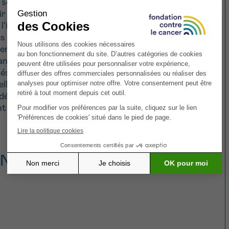
, sont des adénocarcinomes. Ces
 des cellules glandulaires de la
l’intestin. Cette muqueuse joue un rôle
 des nutriments. Lorsque des mutations
vent entraîner une prolifération
ancers peuvent évoluer lentement,
elés adénomes. Plus un
adénome
est
lulaires, plus le risque de
 dépistage précoce permet de détecter
ant ainsi considérablement les chances de
INTESTIN
rs organes essentiels : l’
œsophage
,
testin. Ce dernier mesure environ 1,5
ale.