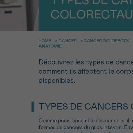
TYPES DE CA
9h-11h
Contacte
NOM
COLORECTAU
Par télép
E-MAIL
0800 15 80
HOME
>
CANCER
>
CANCER COLORECTAL
ANATOMIE
VOTRE QUESTION
Je souhait
Découvrez les types de canc
comment ils affectent le corp
disponibles.
Je souhaite re
J’accepte les
c
*CHAMP OBLIGATOI
TYPES DE CANCERS
Comme pour l’ensemble des cancers, il n’
formes de cancers du gros intestin. En