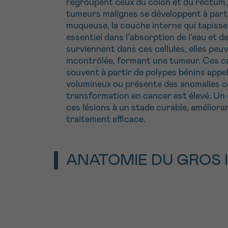
regroupent ceux du côlon et du rectum
tumeurs malignes se développent à partir
muqueuse, la couche interne qui tapisse 
essentiel dans l’absorption de l’eau et
surviennent dans ces cellules, elles peu
incontrôlée, formant une tumeur. Ces c
souvent à partir de polypes bénins app
volumineux ou présente des anomalies cel
transformation en cancer est élevé. Un
ces lésions à un stade curable, amélior
traitement efficace.
ANATOMIE DU GROS 
Le tube digestif humain comprend plusieu
l’
estomac
, l’intestin grêle et le gros in
mètre et se situe dans la cavité abdomin