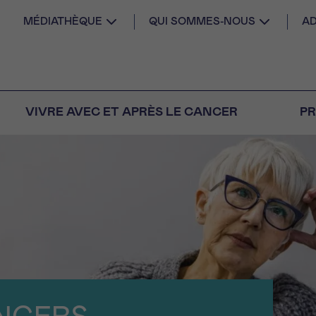
MÉDIATHÈQUE
QUI SOMMES-NOUS
AD
VIVRE AVEC ET APRÈS LE CANCER
PR
AIL
 diagnostic
CANCER VOUS
S SEUL
M
PRÉNOM
s
Question
Coordonnées
nels pour répondre à
tions sur le cancer
E DU RENDEZ-VOUS