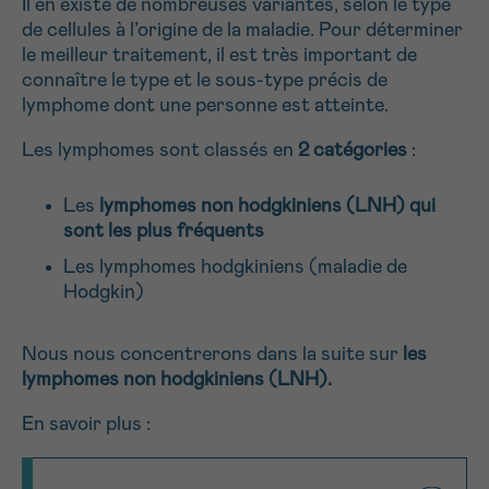
Il en existe de nombreuses variantes, selon le type
J’accepte les
conditions d’utilisations
de cellules à l’origine de la maladie. Pour déterminer
*CHAMP OBLIGATOIRE
le meilleur traitement, il est très important de
connaître le type et le sous-type précis de
lymphome dont une personne est atteinte.
Envoyer
Les lymphomes sont classés en
2 catégories
:
Les
lymphomes non hodgkiniens (LNH) qui
sont les plus fréquents
Les lymphomes hodgkiniens (maladie de
Hodgkin)
Nous nous concentrerons dans la suite sur
les
lymphomes non hodgkiniens (LNH).
En savoir plus :