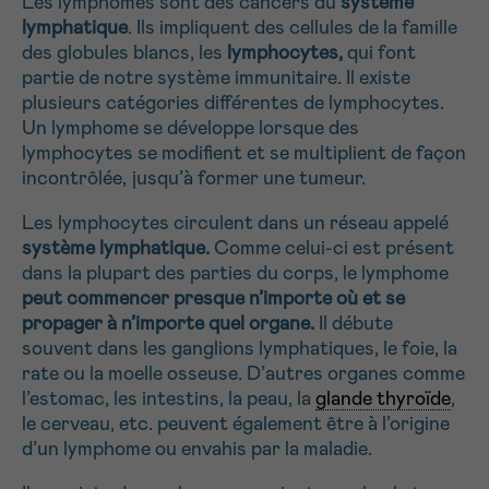
Les lymphomes sont des cancers du
système
NOM
lymphatique
. Ils impliquent des cellules de la famille
Je souhaite être rappelé.e
16h-18h
des globules blancs, les
lymphocytes,
qui font
partie de notre système immunitaire. Il existe
En savoir plus sur Cancerinfo
plusieurs catégories différentes de lymphocytes.
SANS
Je souhaite recevoir la Newsletter
Suivant
PRÉNOM
TITRE
Un lymphome se développe lorsque des
lymphocytes se modifient et se multiplient de façon
incontrôlée, jusqu’à former une tumeur.
Les lymphocytes circulent dans un réseau appelé
E-MAIL
système lymphatique.
Comme celui-ci est présent
dans la plupart des parties du corps, le lymphome
peut commencer presque n’importe où et se
propager à n’importe quel organe.
Il débute
VOTRE QUESTION
souvent dans les ganglions lymphatiques, le foie, la
rate ou la moelle osseuse. D’autres organes comme
l’estomac, les intestins, la peau, la
glande thyroïde
,
le cerveau, etc. peuvent également être à l’origine
d’un lymphome ou envahis par la maladie.
Je souhaite recevoir la Newsletter