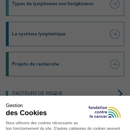
Types de lymphomes non hodgkiniens
Le système lymphatique
Projets de recherche
FACTEURS DE RISQUE
Si la cause exacte de ce lymphome n’est pas
connue, plusieurs facteurs de risques ont été
identifiés :
MESURES DE PRÉVENTION