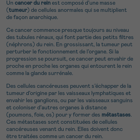
Un
cancer du rein
est composé d’une masse
NOM
Je souhaite être rappelé.e
16h-18h
(
tumeur
) de cellules anormales qui se multiplient
de façon anarchique.
En savoir plus sur Cancerinfo
Ce cancer commence presque toujours au niveau
SANS
Je souhaite recevoir la Newsletter
Suivant
PRÉNOM
TITRE
des tubules rénaux, qui font partie des petits filtres
(néphrons) du rein. En grossissant, la tumeur peut
perturber le fonctionnement de l’organe. Si la
progression se poursuit, ce cancer peut envahir de
proche en proche les organes qui entourent le rein
E-MAIL
comme la
glande surrénale
.
Des cellules cancéreuses peuvent s’échapper de la
tumeur d’origine par les vaisseaux lymphatiques et
VOTRE QUESTION
envahir les ganglions, ou par les vaisseaux sanguins
et coloniser d’autres organes à distance
(poumons, foie, os) pour y former des
métastases
.
Ces métastases sont constituées de cellules
cancéreuses venant du rein. Elles doivent donc
Je souhaite recevoir la Newsletter
être traitées comme un cancer du rein.