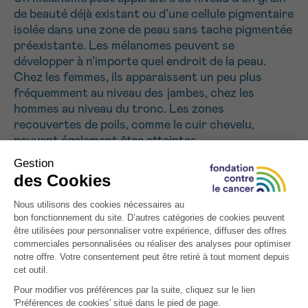
J’accepte les
conditions d’utilisations
de beauté déjà existant ou d’une cellule pigmentaire
*CHAMP OBLIGATOIRE
isolée dans une zone de peau sans tache pigmentée
préexistante. Les mélanomes peuvent se
développer à n’importe quel endroit de la peau.
Envoyer
Chez les femmes, ils apparaissent un peu plus
fréquemment au niveau des jambes, chez les
hommes au niveau du tronc. Les zones
recouvertes de poils, comme le cuir chevelu,
peuvent également être atteintes.
Exceptionnellement, un mélanome peut apparaître
dans la muqueuse d’un organe. Une muqueuse est
une fine couche de tissu qui tapisse les cavités du
corps. Ces mélanomes peuvent concerner la
bouche, les cavités nasales et la gorge, ainsi que le
vagin et l’anus. Le mélanome survient parfois
également au niveau de la muqueuse des paupières
et dans l’œil proprement dit.