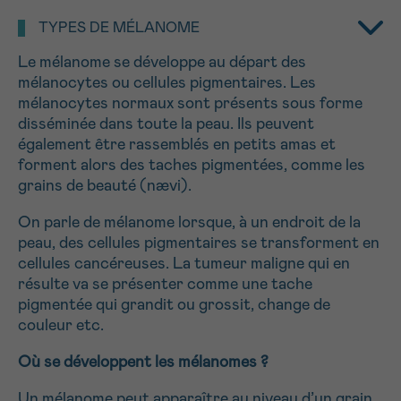
NOM
Je souhaite être rappelé.e
16h-18h
TYPES DE MÉLANOME
Le mélanome se développe au départ des
En savoir plus sur Cancerinfo
mélanocytes ou cellules pigmentaires. Les
Suivant
mélanocytes normaux sont présents sous forme
PRÉNOM
disséminée dans toute la peau. Ils peuvent
également être rassemblés en petits amas et
forment alors des taches pigmentées, comme les
grains de beauté (nævi).
E-MAIL
On parle de mélanome lorsque, à un endroit de la
peau, des cellules pigmentaires se transforment en
cellules cancéreuses. La tumeur maligne qui en
VOTRE QUESTION
résulte va se présenter comme une tache
pigmentée qui grandit ou grossit, change de
couleur etc.
Où se développent les mélanomes ?
Je souhaite recevoir la Newsletter
Un mélanome peut apparaître au niveau d’un grain