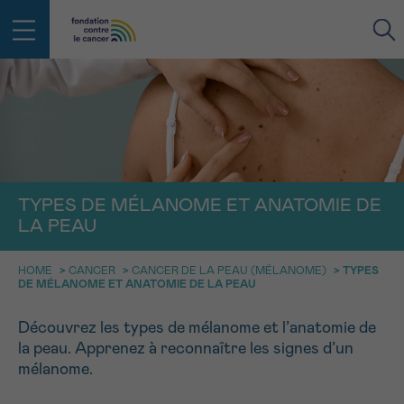
RETOUR
E-MAIL
FACE AU CANCER VOUS N’ÊTES
TYPES DE MÉLANOME ET ANATOMIE DE
PAS SEUL
aucun diagnostic
LA PEAU
Rendez-vous
Question
Coordonnées
Confirmation
NOM
Des professionnels pour répondre à toutes vos
questions sur le cancer
HOME
>
CANCER
>
CANCER DE LA PEAU (MÉLANOME)
>
TYPES
DE MÉLANOME ET ANATOMIE DE LA PEAU
CHOISISSEZ L’HEURE DU RENDEZ-VOUS
Contactez-nous
9h-11h
Découvrez les types de mélanome et l’anatomie de
PRÉNOM
Par téléphone
la peau. Apprenez à reconnaître les signes d’un
0800 15 801 lu-ve 9h à 18h
11h-13h
mélanome.
RETOUR
Via le formulaire de contact
13h-16h