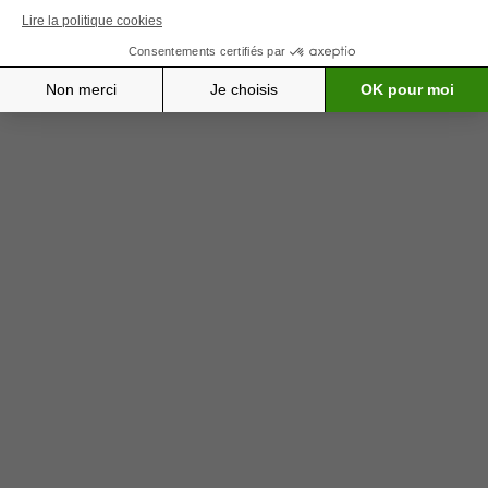
ANATOMIE DE LA PEAU
Notre peau est constituée de trois couches :
L’épiderme – couche superficielle
Le derme – couche intermédiaire
L’hypoderme – couche profonde
Les cellules pigmentaires (ou mélanocytes) se
trouvent dans la couche basale (profonde) de
l’épiderme.