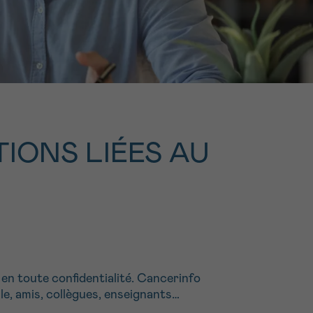
16h-18h
ivant
e de
ur
TIONS LIÉES AU
voyer
en toute confidentialité. Cancerinfo
le, amis, collègues, enseignants…