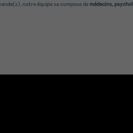
mande(s), notre équipe se compose de
médecins, psycholo