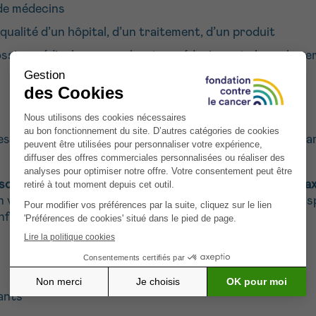
de médecins
qualité d’un hôpital, d’un traitement, d’un produit
ossier médical personnel, votre médecin reste la seule p
 difficultés que vous rencontrez à cause du cancer. Car 
soutien psychologique par téléphone
à
court terme (max
n vous mettra en contat avec l’un de nos psychologues sp
nfrontés.
fants