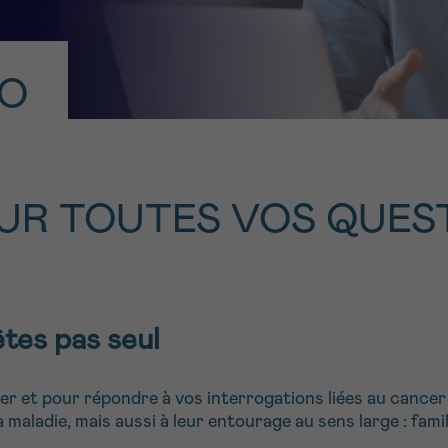
11h-13h
13h-16h
z-nous
PRÉNOM
FO
Su
hone
Via le formulair
1 lu-ve 9h à 18h
contact
e être rappelé.e
En savoir plus s
Cancerinfo
POUR TOUTES VOS QUES
cevoir la Newsletter
onditions d’utilisations
En
êtes pas seul
RE
 et pour répondre à vos interrogations liées au cancer 
maladie, mais aussi à leur entourage au sens large : famil