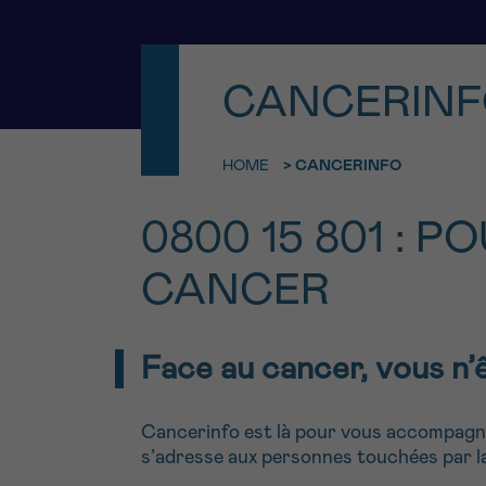
9h-11h
Contacte
NOM
CANCERIN
Par télép
E-MAIL
0800 15 80
HOME
>
CANCERINFO
VOTRE QUESTION
Je souhait
0800 15 801 : 
CANCER
Je souhaite re
J’accepte les
c
Face au cancer, vous n’
*CHAMP OBLIGATOI
Cancerinfo est là pour vous accompagner
s’adresse aux personnes touchées par la 