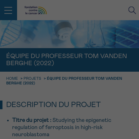
RETOUR
E-MAIL
ÉQUIPE DU PROFESSEUR TOM VANDEN
BERGHE (2022)
FACE AU CANCER VOUS N’ÊTES
PAS SEUL
aucun diagnostic
HOME
>
PROJETS
>
ÉQUIPE DU PROFESSEUR TOM VANDEN
Rendez-vous
Question
Coordonnées
Confirmation
NOM
BERGHE (2022)
Des professionnels pour répondre à toutes vos
questions sur le cancer
CHOISISSEZ L’HEURE DU RENDEZ-VOUS
Contactez-nous
DESCRIPTION DU PROJET
9h-11h
PRÉNOM
Par téléphone
Titre du projet :
Studying the epigenetic
0800 15 801 lu-ve 9h à 18h
11h-13h
regulation of ferroptosis in high-risk
RETOUR
Via le formulaire de contact
neuroblastoma
13h-16h