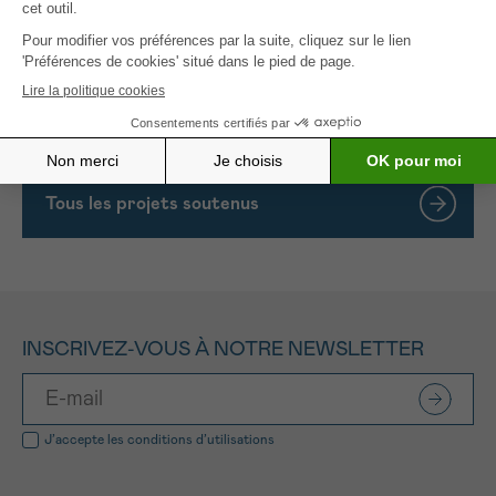
L’objectif de ce projet est de comprendre comment
ces petites modifications chimiques du code
génétique peuvent affecter le fonctionnement de
ce processus de rouille dans le
neuroblastome
et
comment nous pouvons l’inverser.
Tous les projets soutenus
INSCRIVEZ-VOUS À NOTRE NEWSLETTER
J’accepte les
conditions d’utilisations