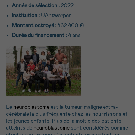
Année de sélection :
2022
NOM
Je souhaite être rappelé.e
16h-18h
Institution :
UAntwerpen
En savoir plus sur Cancerinfo
Montant octroyé :
462 400 €
Suivant
PRÉNOM
Durée du financement :
4 ans
E-MAIL
VOTRE QUESTION
Le
neuroblastome
est la tumeur maligne extra-
cérébrale la plus fréquente chez les nourrissons et
les jeunes enfants. Plus de la moitié des patients
atteints de
neuroblastome
sont considérés comme
Je souhaite recevoir la Newsletter
étant à haut risque. Ces enfants présentent un