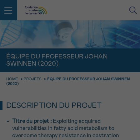
RETOUR
E-MAIL
ÉQUIPE DU PROFESSEUR JOHAN
SWINNEN (2020)
FACE AU CANCER VOUS N’ÊTES
PAS SEUL
aucun diagnostic
HOME
>
PROJETS
>
ÉQUIPE DU PROFESSEUR JOHAN SWINNEN
Rendez-vous
Question
Coordonnées
Confirmation
NOM
(2020)
Des professionnels pour répondre à toutes vos
questions sur le cancer
CHOISISSEZ L’HEURE DU RENDEZ-VOUS
Contactez-nous
DESCRIPTION DU PROJET
9h-11h
PRÉNOM
Par téléphone
Titre du projet
:
Exploiting acquired
0800 15 801 lu-ve 9h à 18h
11h-13h
vulnerabilities in fatty acid metabolism to
RETOUR
Via le formulaire de contact
overcome therapy resistance in castration
13h-16h