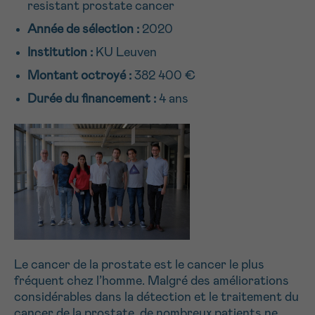
resistant prostate cancer
NOM
Je souhaite être rappelé.e
16h-18h
Année de sélection :
2020
En savoir plus sur Cancerinfo
Institution :
KU Leuven
Suivant
Montant octroyé :
382 400 €
PRÉNOM
Durée du financement :
4 ans
E-MAIL
VOTRE QUESTION
Le cancer de la prostate est le cancer le plus
fréquent chez l’homme. Malgré des améliorations
considérables dans la détection et le traitement du
Je souhaite recevoir la Newsletter
cancer de la prostate, de nombreux patients ne