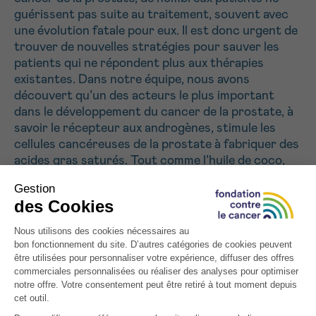
J’accepte les
conditions d’utilisations
guérissent pas suite au traitement, souvent avec
*CHAMP OBLIGATOIRE
une évolution fatale pour eux. Il est donc urgent de
trouver de nouvelles stratégies pour sauver les
patients qui ne répondent plus aux thérapies
Envoyer
existantes. Dans notre équipe, nous avons
découvert qu’un des acteurs le plus important
dans le développement du cancer de la prostate, à
savoir le récepteur aux androgènes, stimule les
cellules cancéreuses de la prostate à fabriquer des
acides gras saturés. Tout comme l’huile de coco,
ces acides gras sont résistants à l’oxygène. Ils se
conservent longtemps sans qu’ils ne deviennent
« rances ». Les acides gras saturés protègent
donc les cellules cancéreuses contre l’influence
néfaste de l’oxygène. Si nous parvenons à stopper
la production de ces acides gras, les cellules
cancéreuses deviendraient beaucoup plus
sensibles à l’oxygène et nous pourrions les détruire
plus facilement. Dans ce projet, nous voulons