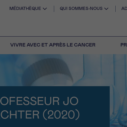
MÉDIATHÈQUE
QUI SOMMES-NOUS
AD
VIVRE AVEC ET APRÈS LE CANCER
PR
AIL
 diagnostic
CANCER VOUS
S SEUL
ROFESSEUR JO
M
PRÉNOM
s
Question
Coordonnées
nels pour répondre à
CHTER (2020)
tions sur le cancer
E DU RENDEZ-VOUS