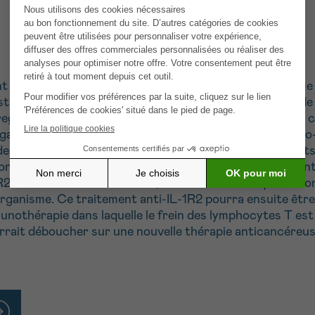
 du cancer vise à stimuler les cellules de notre système 
tacle majeur est la présence dans la tumeur de types de c
reg) en sont un exemple typique. Toutefois, l’élimination
 également cruciales pour la prévention des maladies aut
e l’Interleukine-1) comme marqueur des Tregs infiltrants
ion de IL-1R2 dans les tiTreg. Nous produirons égalemen
2 de la souris et de l’homme, dans le but de bloquer la f
l’organisme. Ce traitement anti-IL-1R2 pourra ensuite êtr
nothérapie dans laquelle le frein des lymphocytes T est d
rrait déboucher sur une nouvelle thérapie anticancéreuse