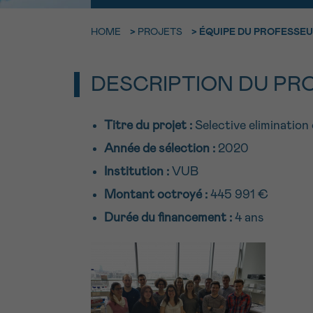
9h-11h
Contacte
NOM
HOME
>
PROJETS
>
ÉQUIPE DU PROFESSEU
Par télép
E-MAIL
DESCRIPTION DU PR
0800 15 80
VOTRE QUESTION
Titre du projet
:
Selective elimination 
Je souhait
Année de sélection :
2020
Institution :
VUB
Montant octroyé :
445 991 €
Je souhaite re
Durée du financement :
4 ans
J’accepte les
c
*CHAMP OBLIGATOI