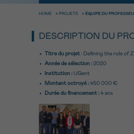
9h-11h
Contacte
NOM
HOME
>
PROJETS
>
ÉQUIPE DU PROFESSEU
Par télép
E-MAIL
DESCRIPTION DU PR
0800 15 80
VOTRE QUESTION
Titre du projet
: Defining the role of 
Je souhait
Année de sélection :
2020
Institution :
UGent
Montant octroyé :
450 000 €
Je souhaite re
Durée du financement :
4 ans
J’accepte les
c
*CHAMP OBLIGATOI