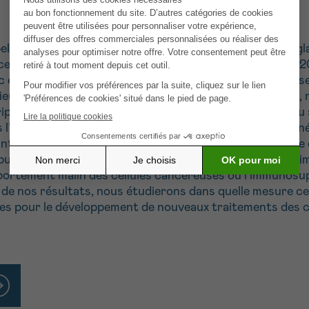
ppelés TNBC pour Triple-Negative Breast Cancer, en angl
cepteur HER2. Ces cancers représentent environ 10 à 20
et des options thérapeutiques limitées. Le cancer du sei
sieurs sous-types en fonction de leurs caractéristiques, 
ription ZEB1 est fréquemment stimulé dans le cancer du se
’apparition et la progression du cancer du sein triple nég
ui interagissent avec ZEB1 dans la transformation maligne 
 aux problèmes de communication entre les cellules imm
ortement malin des cellules cancéreuses ou l’immunosup
se de nos résultats, nous étudierons dans quelle mesure 
les pour le développement de nouveaux traitements des ca