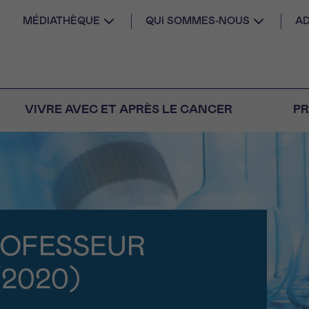
MÉDIATHÈQUE
QUI SOMMES-NOUS
AD
VIVRE AVEC ET APRÈS LE CANCER
PR
AIL
 diagnostic
CANCER VOUS
S SEUL
ROFESSEUR
M
PRÉNOM
s
Question
Coordonnées
nels pour répondre à
(2020)
tions sur le cancer
E DU RENDEZ-VOUS