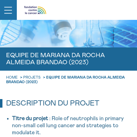
RETOUR
E-MAIL
EQUIPE DE MARIANA DA ROCHA
ALMEIDA BRANDAO (2023)
aucun diagnostic
FACE AU CANCER VOUS N’ÊTES PAS S
Des professionnels pour répondre à toutes vos questions su
HOME
>
PROJETS
>
EQUIPE DE MARIANA DA ROCHA ALMEIDA
Rendez-vous
Question
Coordonnées
Confirmat
NOM
cancer
BRANDAO (2023)
Contactez-nous
CHOISISSEZ L’HEURE DU RENDEZ-VOUS
DESCRIPTION DU PROJET
Par téléphone
RETOUR
9h-11h
PRÉNOM
0800 15 801 lu-ve 9h à 18h
Titre du projet
: Role of neutrophils in primary
11h-13h
Via le formulaire de contact
non-small cell lung cancer and strategies to
NOM
modulate it.
13h-16h