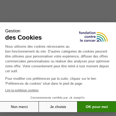
J’accepte les
conditions d’utilisations
Le
scanner
: Le scanner (dit aussi CT Scan,
*CHAMP OBLIGATOIRE
Scan RX ou encore tomodensitométrie) est
un examen radiologique, totalement indolore,
qui fournit des images “en tranches” de
Envoyer
l’organisme. Cette technologie fait appel aux
rayons X. Il donnera des indications sur la
présence éventuelle d’une tumeur, son
emplacement, sa taille, l’extension locale de la
tumeur, voire son extension aux ganglions, aux
organes adjacents ou à distance du foie
(métastases).
L’
IRM
(résonance magnétique) : L’IRM (ou
résonance magnétique) peut être
complémentaire au scanner pour aider à
caractériser une lésion suspecte ou préciser
davantage l’extension locale et régionale de la
tumeur (contact de la tumeur avec certains
vaisseaux sanguins, lymphatiques, canaux
biliaires de voisinage ou envahissement