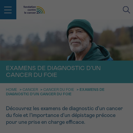
RETOUR
E-MAIL
FACE AU CANCER VOUS N’ÊTES
EXAMENS DE DIAGNOSTIC D’UN
PAS SEUL
aucun diagnostic
CANCER DU FOIE
Rendez-vous
Question
Coordonnées
Confirmation
NOM
Des professionnels pour répondre à toutes vos
questions sur le cancer
HOME
>
CANCER
>
CANCER DU FOIE
>
EXAMENS DE
CHOISISSEZ L’HEURE DU RENDEZ-VOUS
DIAGNOSTIC D’UN CANCER DU FOIE
Contactez-nous
9h-11h
PRÉNOM
Découvrez les examens de diagnostic d’un cancer
Par téléphone
du foie et l’importance d’un dépistage précoce
0800 15 801 lu-ve 9h à 18h
11h-13h
RETOUR
pour une prise en charge efficace.
Via le formulaire de contact
13h-16h