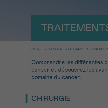
9h-11h
Contacte
NOM
Par télép
E-MAIL
TRAITEMENT
0800 15 80
VOTRE QUESTION
Je souhait
HOME
>
CANCER
>
LE CANCER
>
TRAITE
Comprendre les différentes o
cancer et découvrez les avan
Je souhaite re
J’accepte les
c
domaine du cancer.
*CHAMP OBLIGATOI
CHIRURGIE