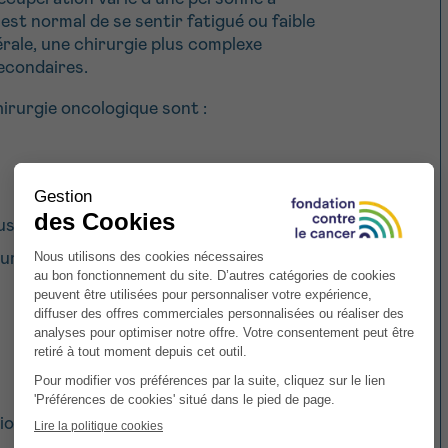
 est normal de se sentir fatigué ou faible
rale, une chirurgie plus complexe
secondaires.
hirurgie oncologique sont :
use de l’immobilisation de longue durée
 tumeur
sion, infection pulmonaire…)