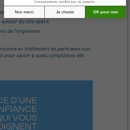
 opéré
autour du site opéré
ons de l’organisme
personne en traitement en parle avec son
t pour savoir à quels symptômes elle
CE D’UNE
NFIANCE
QUI VOUS
OIGNENT