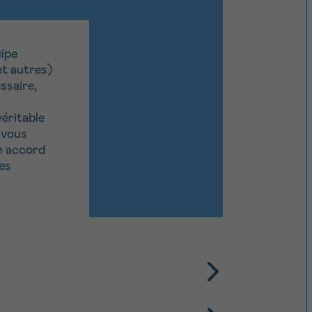
uipe
et autres)
ssaire,
éritable
 vous
n accord
res
ts de très haute énergie pour détruire